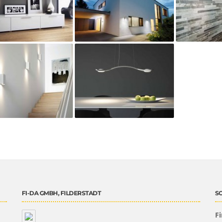
FI-DA GMBH, FILDERSTADT
SO
Fi